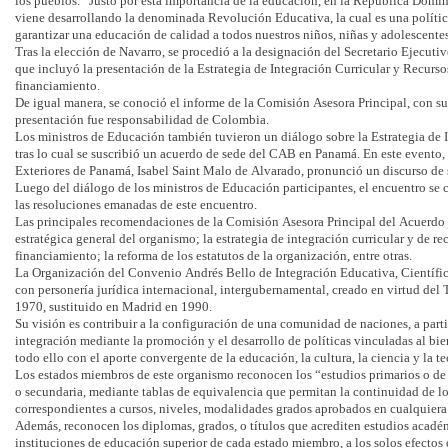
los pueblos. “Justo por esta importancia de la educación, en la República Domi
viene desarrollando la denominada Revolución Educativa, la cual es una política
garantizar una educación de calidad a todos nuestros niños, niñas y adolescente
Tras la elección de Navarro, se procedió a la designación del Secretario Ejecutiv
que incluyó la presentación de la Estrategia de Integración Curricular y Recurs
financiamiento.
De igual manera, se conoció el informe de la Comisión Asesora Principal, con 
presentación fue responsabilidad de Colombia.
Los ministros de Educación también tuvieron un diálogo sobre la Estrategia de 
tras lo cual se suscribió un acuerdo de sede del CAB en Panamá. En este evento,
Exteriores de Panamá, Isabel Saint Malo de Alvarado, pronunció un discurso de s
Luego del diálogo de los ministros de Educación participantes, el encuentro se c
las resoluciones emanadas de este encuentro.
Las principales recomendaciones de la Comisión Asesora Principal del Acuerdo 
estratégica general del organismo; la estrategia de integración curricular y de 
financiamiento; la reforma de los estatutos de la organización, entre otras.
La Organización del Convenio Andrés Bello de Integración Educativa, Científic
con personería jurídica internacional, intergubernamental, creado en virtud del 
1970, sustituido en Madrid en 1990.
Su visión es contribuir a la configuración de una comunidad de naciones, a parti
integración mediante la promoción y el desarrollo de políticas vinculadas al bie
todo ello con el aporte convergente de la educación, la cultura, la ciencia y la t
Los estados miembros de este organismo reconocen los “estudios primarios o d
o secundaria, mediante tablas de equivalencia que permitan la continuidad de lo
correspondientes a cursos, niveles, modalidades grados aprobados en cualquiera 
Además, reconocen los diplomas, grados, o títulos que acrediten estudios acadé
instituciones de educación superior de cada estado miembro, a los solos efectos 