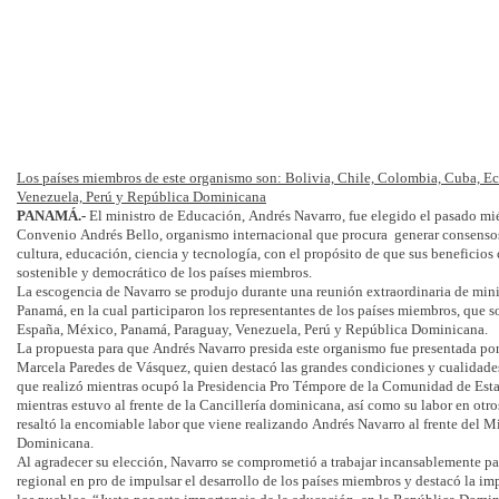
Los países miembros de este organismo son: Bolivia, Chile, Colombia, Cuba, E
Venezuela, Perú y República Dominicana
PANAMÁ.-
El ministro de Educación, Andrés Navarro, fue elegido el pasado mi
Convenio Andrés Bello, organismo internacional que procura generar consensos
cultura, educación, ciencia y tecnología, con el propósito de que sus beneficios
sostenible y democrático de los países miembros.
La escogencia de Navarro se produjo durante una reunión extraordinaria de min
Panamá, en la cual participaron los representantes de los países miembros, que 
España, México, Panamá, Paraguay, Venezuela, Perú y República Dominicana.
La propuesta para que Andrés Navarro presida este organismo fue presentada po
Marcela Paredes de Vásquez, quien destacó las grandes condiciones y cualidades
que realizó mientras ocupó la Presidencia Pro Témpore de la Comunidad de Es
mientras estuvo al frente de la Cancillería dominicana, así como su labor en ot
resaltó la encomiable labor que viene realizando Andrés Navarro al frente del M
Dominicana.
Al agradecer su elección, Navarro se comprometió a trabajar incansablemente par
regional en pro de impulsar el desarrollo de los países miembros y destacó la im